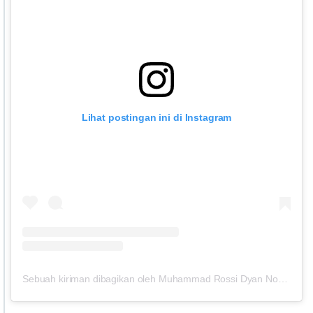
Lihat postingan ini di Instagram
Sebuah kiriman dibagikan oleh Muhammad Rossi Dyan Noer Cahyo (@rossi_exo)