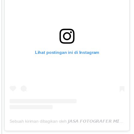
Lihat postingan ini di Instagram
Sebuah kiriman dibagikan oleh 𝙅𝘼𝙎𝘼 𝙁𝙊𝙏𝙊𝙂𝙍𝘼𝙁𝙀𝙍 𝙈𝙄𝙇𝙀𝙉𝙄𝘼𝙇 (@sescophotography)