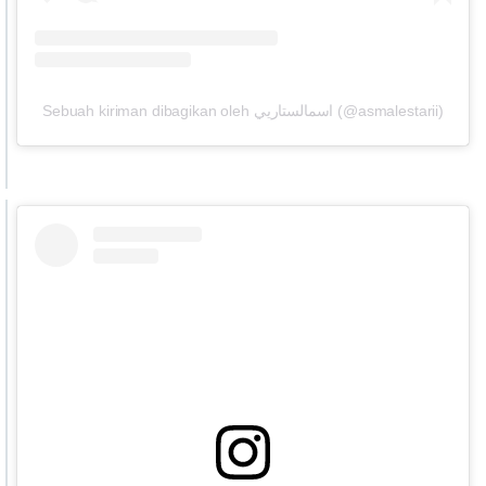
Sebuah kiriman dibagikan oleh اسمالستاريي (@asmalestarii)