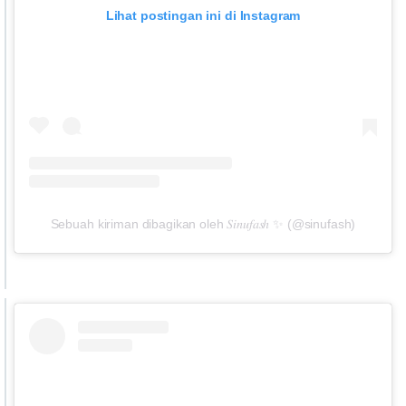
Lihat postingan ini di Instagram
Sebuah kiriman dibagikan oleh 𝑆𝑖𝑛𝑢𝑓𝑎𝑠ℎ ✨ (@sinufash)