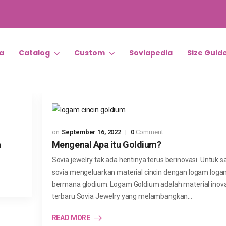
a
Catalog
Custom
Soviapedia
Size Guid
September 16, 2022
0
Comment
a
Mengenal Apa itu Goldium?
Sovia jewelry tak ada hentinya terus berinovasi. Untuk sa
sovia mengeluarkan material cincin dengan logam loga
bermana glodium. Logam Goldium adalah material inova
terbaru Sovia Jewelry yang melambangkan…
READ MORE