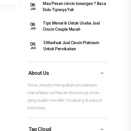
Mau Pesan cincin tunangan ? Baca
06
Dulu Tipsnya Yuk
JAN
Tips Menarik Untuk Usaha Jual
06
Cincin Couple Murah
JAN
5 Manfaat Jual Cincin Platinum
06
Untuk Pernikahan
JAN
About Us
Sovia Jewelry merupakan perusahaan
manufaktur perhiasan khususnya cincin
yang sudah memiliki 13 cabang di seluruh
indonesia.
Tag Cloud