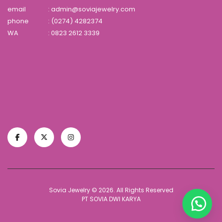
email
: admin@soviajewelry.com
phone
: (0274) 4282374
WA
:
0823 2612 3339
Sovia Jewelry © 2026. All Rights Reserved
PT SOVIA DWI KARYA