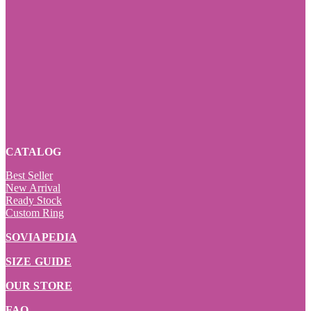
CATALOG
Best Seller
New Arrival
Ready Stock
Custom Ring
SOVIAPEDIA
SIZE GUIDE
OUR STORE
FAQ