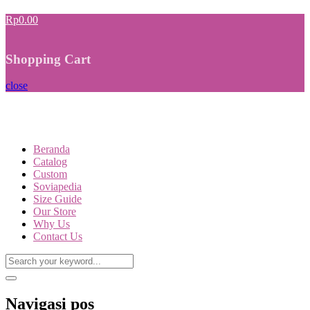
Rp0.00
Shopping Cart
close
Beranda
Catalog
Custom
Soviapedia
Size Guide
Our Store
Why Us
Contact Us
Navigasi pos