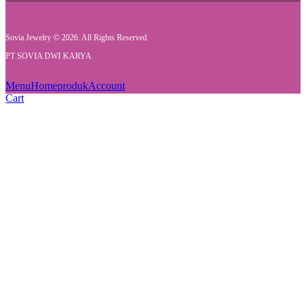
Sovia Jewelry © 2026. All Rights Reserved
PT SOVIA DWI KARYA
Menu
Home
produk
Account
Cart