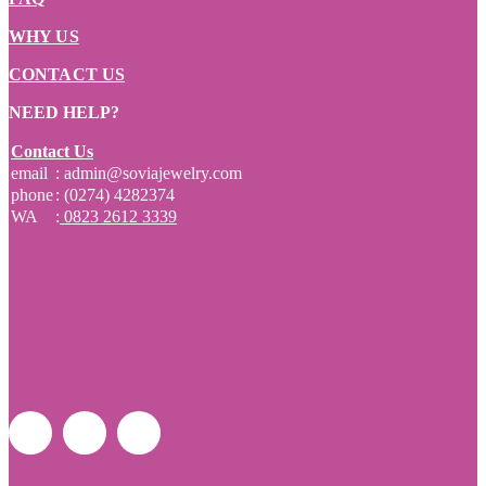
WHY US
CONTACT US
NEED HELP?
Contact Us
email
: admin@soviajewelry.com
phone
: (0274) 4282374
WA
:
0823 2612 3339