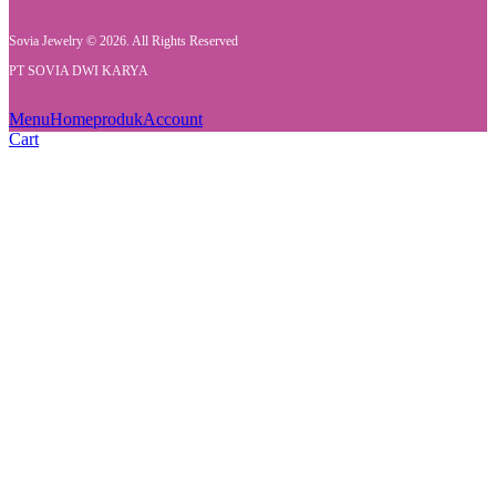
Sovia Jewelry © 2026. All Rights Reserved
PT SOVIA DWI KARYA
Menu
Home
produk
Account
Cart