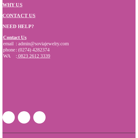
WHY US
CONTACT US
NEED HELP?
Contact Us
email
: admin@soviajewelry.com
phone
: (0274) 4282374
WA
:
0823 2612 3339