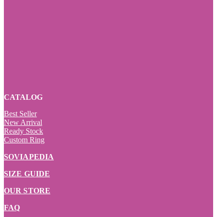
CATALOG
Best Seller
New Arrival
Ready Stock
Custom Ring
SOVIAPEDIA
SIZE GUIDE
OUR STORE
FAQ