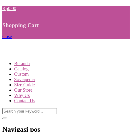
Rp0.00
Shopping Cart
close
Beranda
Catalog
Custom
Soviapedia
Size Guide
Our Store
Why Us
Contact Us
Navigasi pos