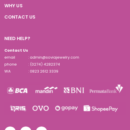
WHY US
CONTACT US
NEED HELP?
Contact Us
email
: admin@soviajewelry.com
phone
: (0274) 4282374
WA
:
0823 2612 3339