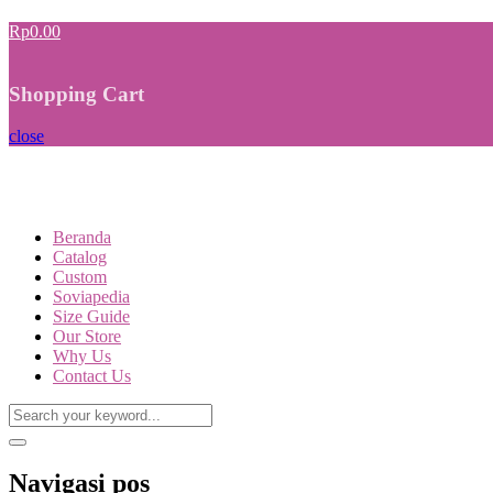
Rp0.00
Shopping Cart
close
Beranda
Catalog
Custom
Soviapedia
Size Guide
Our Store
Why Us
Contact Us
Navigasi pos