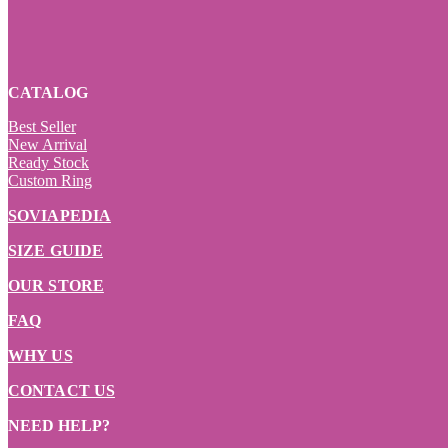
CATALOG
Best Seller
New Arrival
Ready Stock
Custom Ring
SOVIAPEDIA
SIZE GUIDE
OUR STORE
FAQ
WHY US
CONTACT US
NEED HELP?