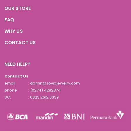
OUR STORE
FAQ
WHY US
CONTACT US
NEED HELP?
Contact Us
email
: admin@soviajewelry.com
phone
: (0274) 4282374
WA
:
0823 2612 3339