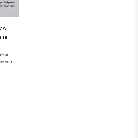
as,
ana
atkan
ah satu