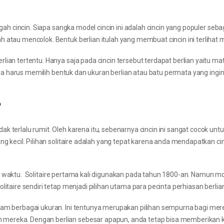
ngah cincin. Siapa sangka model cincin ini adalah cincin yang populer seb
 atau mencolok. Bentuk berlian itulah yang membuat cincin ini terlihat 
ian tertentu. Hanya saja pada cincin tersebut terdapat berlian yaitu mat
 anda harus memilih bentuk dan ukuran berlian atau batu permata yang ingi
?
k terlalu rumit. Oleh karena itu, sebenarnya cincin ini sangat cocok unt
ng kecil. Pilihan solitaire adalah yang tepat karena anda mendapatkan ci
 oleh waktu. Solitaire pertama kali digunakan pada tahun 1800-an. Namun mo
itaire sendiri tetap menjadi pilihan utama para pecinta perhiasan berlia
alam berbagai ukuran. Ini tentunya merupakan pilihan sempurna bagi me
 mereka. Dengan berlian sebesar apapun, anda tetap bisa memberikan 