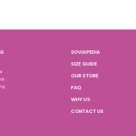
OG
SOVIAPEDIA
SIZE GUIDE
r
al
OUR STORE
ock
ing
FAQ
WHY US
CONTACT US