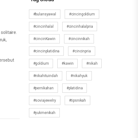
#bulansyawal
#cincingoldium
#cincinhalal
#cincinhalalpria
olitaire.
#cincinKawin
#cincinnikah
ruk,
#cincinplatidina
#cincinpria
tersebut
#goldium
#kawin
#nikah
#nikahituindah
#nikahyuk
#pernikahan
#platidina
#soviajewelry
#tipsnikah
#yukmenikah