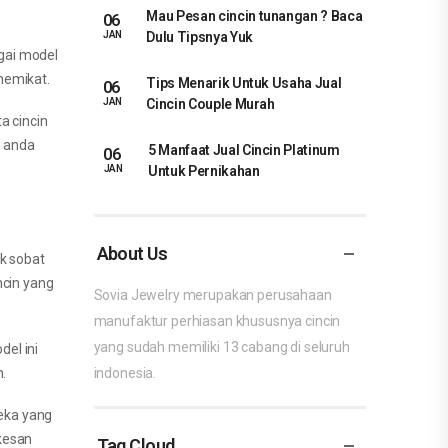
Mau Pesan cincin tunangan ? Baca
06
Dulu Tipsnya Yuk
JAN
agai model
memikat.
Tips Menarik Untuk Usaha Jual
06
Cincin Couple Murah
JAN
a cincin
n anda
5 Manfaat Jual Cincin Platinum
06
Untuk Pernikahan
JAN
About Us
uk sobat
ncin yang
Sovia Jewelry merupakan perusahaan
manufaktur perhiasan khususnya cincin
yang sudah memiliki 13 cabang di seluruh
del ini
n.
indonesia.
reka yang
kesan
Tag Cloud