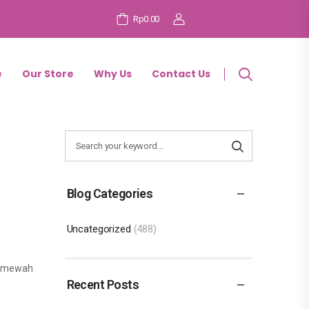
Rp0.00
e
Our Store
Why Us
Contact Us
Blog Categories
Uncategorized
(488)
at mewah
Recent Posts