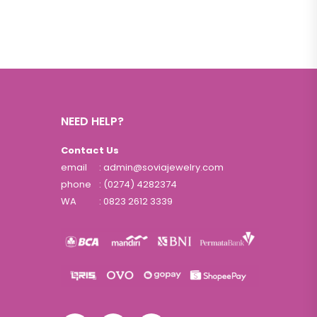
NEED HELP?
Contact Us
email
: admin@soviajewelry.com
phone
: (0274) 4282374
WA
:
0823 2612 3339