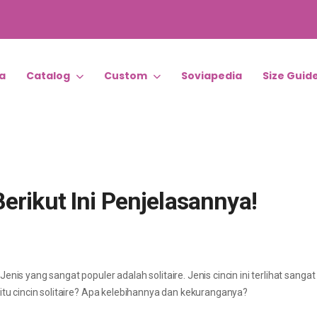
a
Catalog
Custom
Soviapedia
Size Guid
Berikut Ini Penjelasannya!
nis yang sangat populer adalah solitaire. Jenis cincin ini terlihat sang
itu cincin solitaire? Apa kelebihannya dan kekuranganya?