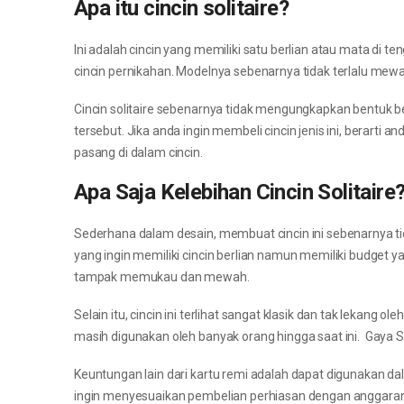
Apa itu cincin solitaire?
Ini adalah cincin yang memiliki satu berlian atau mata di te
cincin pernikahan. Modelnya sebenarnya tidak terlalu mewah
Cincin solitaire sebenarnya tidak mengungkapkan bentuk berl
tersebut. Jika anda ingin membeli cincin jenis ini, berarti
pasang di dalam cincin.
Apa Saja Kelebihan Cincin Solitaire
Sederhana dalam desain, membuat cincin ini sebenarnya tida
yang ingin memiliki cincin berlian namun memiliki budget ya
tampak memukau dan mewah.
Selain itu, cincin ini terlihat sangat klasik dan tak lekang
masih digunakan oleh banyak orang hingga saat ini. Gaya Sol
Keuntungan lain dari kartu remi adalah dapat digunakan d
ingin menyesuaikan pembelian perhiasan dengan anggaran