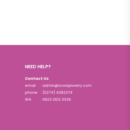
NEED HELP?
Contact Us
email
: admin@soviajewelry.com
phone
: (0274) 4282374
WA
:
0823 2612 3339