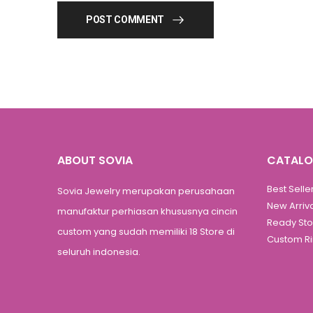
POST COMMENT
ABOUT SOVIA
CATAL
Best Selle
Sovia Jewelry merupakan perusahaan
New Arriv
manufaktur perhiasan khususnya cincin
Ready St
custom yang sudah memiliki 18 Store di
Custom R
seluruh indonesia.