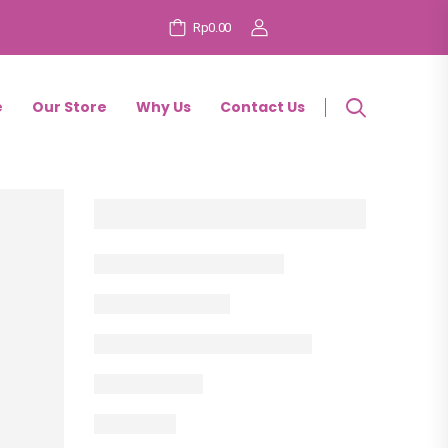
Rp0.00
e
Our Store
Why Us
Contact Us