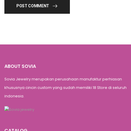
POST COMMENT
ABOUT SOVIA
Sovia Jewelry merupakan perusahaan manufaktur perhiasan
khususnya cincin custom yang sudah memiliki 18 Store di seluruh
indonesia.
CATALOG