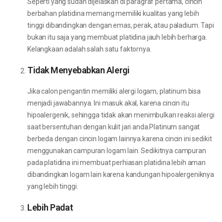
Seperti yang sudah dijelaskan di paragraf pertama, cincin
berbahan platidina memang memiliki kualitas yang lebih
tinggi dibandingkan dengan emas, perak, atau paladium. Tapi
bukan itu saja yang membuat platidina jauh lebih berharga.
Kelangkaan adalah salah satu faktornya.
Tidak Menyebabkan Alergi
Jika calon pengantin memiliki alergi logam, platinum bisa
menjadi jawabannya. Ini masuk akal, karena cincin itu
hipoalergenik, sehingga tidak akan menimbulkan reaksi alergi
saat bersentuhan dengan kulit jari anda.Platinum sangat
berbeda dengan cincin logam lainnya karena cincin ini sedikit
menggunakan campuran logam lain. Sedikitnya campuran
pada platidina ini membuat perhiasan platidina lebih aman
dibandingkan logam lain karena kandungan hipoalergeniknya
yang lebih tinggi.
Lebih Padat