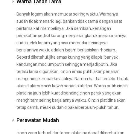
Warna Tahan Lama
Banyak logam akan memudar seiring waktu. Warnanya
sudah tidak menarik lagi, bahkan tidak sama dengan saat
pertama kali membelinya. Jika demikian, kenangan
pernikahan sedikit kurang menyenangkan, karena cincinnya
sudah jelek.logam yang bisa memudar seiringnya
berjalannya waktu adalah logam berlapiskan rhodium.
Seperti diketahui, jika emas kuning yang dilapisi banyak
kandungan rhodium putih sehingga menjadi putih. Jika
terlalu lama digunakan, cincin emas putih akan perlahan
menguning kembali ke asalnya.Namun hal-hal tersebut tidak
akan dialami cincin kawin bahan platidina. Warna putih cincin
platidina jauh lebih kuat dibanding cincin perak yang akan
menghitam seiring berjalannya waktu. Cincin platidina akan
tetap cantik, meski sudah dipakai berpuluh-puluh tahun.
Perawatan Mudah
cincin yang terbuat dari logan platidina dapat dikembalikan