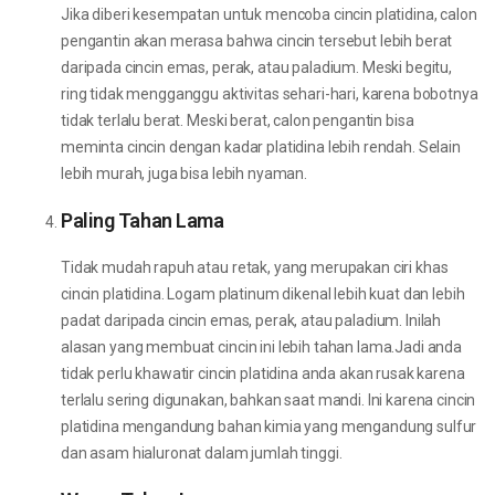
Jika diberi kesempatan untuk mencoba cincin platidina, calon
pengantin akan merasa bahwa cincin tersebut lebih berat
daripada cincin emas, perak, atau paladium. Meski begitu,
ring tidak mengganggu aktivitas sehari-hari, karena bobotnya
tidak terlalu berat. Meski berat, calon pengantin bisa
meminta cincin dengan kadar platidina lebih rendah. Selain
lebih murah, juga bisa lebih nyaman.
Paling Tahan Lama
Tidak mudah rapuh atau retak, yang merupakan ciri khas
cincin platidina. Logam platinum dikenal lebih kuat dan lebih
padat daripada cincin emas, perak, atau paladium. Inilah
alasan yang membuat cincin ini lebih tahan lama.Jadi anda
tidak perlu khawatir cincin platidina anda akan rusak karena
terlalu sering digunakan, bahkan saat mandi. Ini karena cincin
platidina mengandung bahan kimia yang mengandung sulfur
dan asam hialuronat dalam jumlah tinggi.