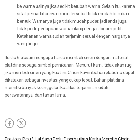
ke warna aslinya jika sedikit berubah warna. Selain itu, karena
sifat pemadatannya, cincin tersebut tidak mudah berubah
bentuk. Warnanya juga tidak mudah pudar, jadi anda juga
tidak perlu perlapisan warna ulang dengan logam putih.
Ketahanan warna sudah terjamin sesuai dengan harganya
yang tinggi.
Itu dia 6 alasan mengapa harus membeli cincin dengan material
platidina sebagai simbol pernikahan. Menurut kami, tidak akan rugi
jika membeli cincin yang kuat ini. Cincin kawin bahan platidina dapat
dikatakan sebagai investasi yang cukup tepat. Bahan platidina
memiliki banyak keunggulan Kualitas terjamin, mudah
perawatannya, dan tahan lama.
Previous Post
3 Hal Yang Perlu Diperhatikan Ketika Memilih Cincin