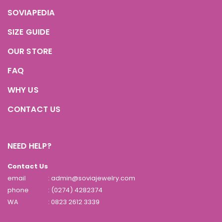
SOVIAPEDIA
SIZE GUIDE
OUR STORE
FAQ
WHY US
CONTACT US
NEED HELP?
Contact Us
email
: admin@soviajewelry.com
phone
: (0274) 4282374
WA
:
0823 2612 3339