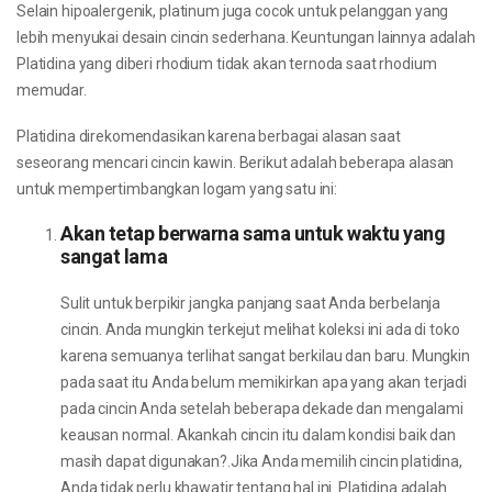
Selain hipoalergenik, platinum juga cocok untuk pelanggan yang
lebih menyukai desain cincin sederhana. Keuntungan lainnya adalah
Platidina yang diberi rhodium tidak akan ternoda saat rhodium
memudar.
Platidina direkomendasikan karena berbagai alasan saat
seseorang mencari cincin kawin. Berikut adalah beberapa alasan
untuk mempertimbangkan logam yang satu ini:
Akan tetap berwarna sama untuk waktu yang
sangat lama
Sulit untuk berpikir jangka panjang saat Anda berbelanja
cincin. Anda mungkin terkejut melihat koleksi ini ada di toko
karena semuanya terlihat sangat berkilau dan baru. Mungkin
pada saat itu Anda belum memikirkan apa yang akan terjadi
pada cincin Anda setelah beberapa dekade dan mengalami
keausan normal. Akankah cincin itu dalam kondisi baik dan
masih dapat digunakan?.Jika Anda memilih cincin platidina,
Anda tidak perlu khawatir tentang hal ini. Platidina adalah