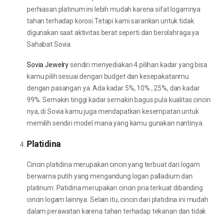
perhiasan platinum ini lebih mudah karena sifat logamnya
tahan terhadap korosi.Tetapi kami sarankan untuk tidak
digunakan saat aktivitas berat seperti dan berolahraga ya
Sahabat Sovia.
Sovia Jewelry
sendiri menyediakan 4 pilihan kadar yang bisa
kamu pilih sesuai dengan budget dan kesepakatanmu
dengan pasangan ya. Ada kadar 5%, 10% , 25%, dan kadar
99%. Semakin tinggi kadar semakin bagus pula kualitas cincin
nya, di Sovia kamu juga mendapatkan kesempatan untuk
memilih sendiri model mana yang kamu gunakan nantinya.
Platidina
Cincin platidina merupakan cincin yang terbuat dari logam
berwarna putih yang mengandung logan palladium dan
platinum. Patidina merupakan cincin pria terkuat dibanding
cincin logam lainnya. Selain itu, cincin dari platidina ini mudah
dalam perawatan karena tahan terhadap tekanan dan tidak