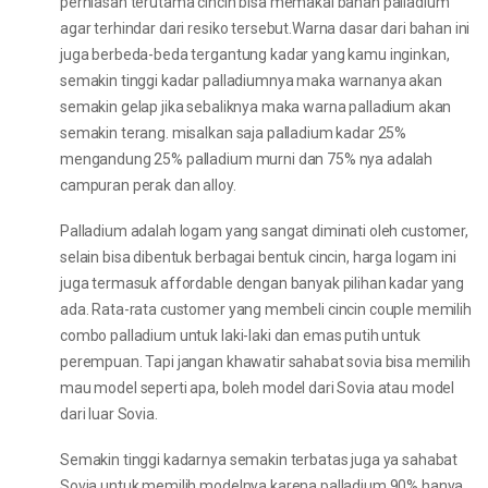
perhiasan terutama cincin bisa memakai bahan palladium
agar terhindar dari resiko tersebut.Warna dasar dari bahan ini
juga berbeda-beda tergantung kadar yang kamu inginkan,
semakin tinggi kadar palladiumnya maka warnanya akan
semakin gelap jika sebaliknya maka warna palladium akan
semakin terang. misalkan saja palladium kadar 25%
mengandung 25% palladium murni dan 75% nya adalah
campuran perak dan alloy.
Palladium adalah logam yang sangat diminati oleh customer,
selain bisa dibentuk berbagai bentuk cincin, harga logam ini
juga termasuk affordable dengan banyak pilihan kadar yang
ada. Rata-rata customer yang membeli cincin couple memilih
combo palladium untuk laki-laki dan emas putih untuk
perempuan. Tapi jangan khawatir sahabat sovia bisa memilih
mau model seperti apa, boleh model dari Sovia atau model
dari luar Sovia.
Semakin tinggi kadarnya semakin terbatas juga ya sahabat
Sovia untuk memilih modelnya karena palladium 90% hanya