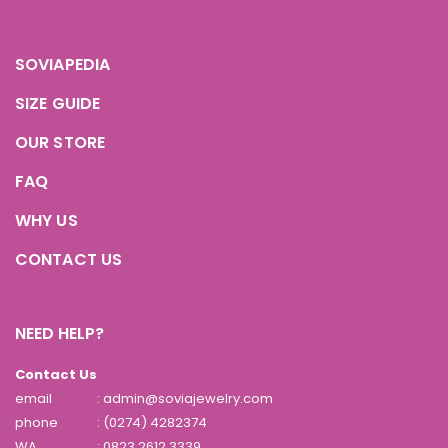
SOVIAPEDIA
SIZE GUIDE
OUR STORE
FAQ
WHY US
CONTACT US
NEED HELP?
Contact Us
email
: admin@soviajewelry.com
phone
: (0274) 4282374
WA
:
0823 2612 3339