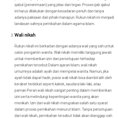
qabul (penerimaan) yang jelas dan tegas. Proses ijab qabul
ini harus dilakukan dengan kesadaran penuh dan tanpa
adanya paksaan dari pihak manapun. Rukun nikah ini menjadi
landasan sahnya pernikahan dalam agama Islam.
Wali nikah
Rukun nikah ini berkaitan dengan adanya wali yang sah untuk
calon pengantin wanita. Wali nikah memiliki tanggung jawab
untuk memberikan izin dan persetujuan terhadap
pernikahan tersebut.Dalam ajaran Islam, wali nikah
umumnya adalah ayah dari mempelai wanita. Namun, jika
ayah tidak dapat hadir, posisi wali nikah bisa diambil alih oleh
kerabat terdekat seperti kakek, saudara laki-laki, atau
paman.Peran wali nikah sangat penting dalam memberikan
izin serta melindungi kepentingan wanita yang akan
menikah. Izin dari wali nikah merupakan salah satu syarat
dalam proses pernikahan menurut Islam. Tanpa persetujuan
dari wali nikah, pernikahan tersebut tidak akan dianggap sah.