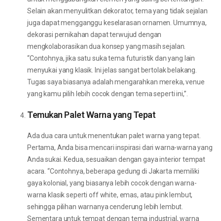
Selain akan menyulitkan dekorator, tema yang tidak sejalan
juga dapat mengganggu keselarasan ornamen. Umumnya,
dekorasi pernikahan dapat terwujud dengan
mengkolaborasikan dua konsep yang masih sejalan.
“Contohnya, jika satu suka tema futuristik dan yang lain
menyukai yang klasik. Ini jelas sangat bertolak belakang.
Tugas saya biasanya adalah mengarahkan mereka, venue
yang kamu pilih lebih cocok dengan tema seperti ini,”.
Temukan Palet Warna yang Tepat
Ada dua cara untuk menentukan palet warna yang tepat.
Pertama, Anda bisa mencari inspirasi dari warna-warna yang
Anda sukai. Kedua, sesuaikan dengan gaya interior tempat
acara. “Contohnya, beberapa gedung di Jakarta memiliki
gaya kolonial, yang biasanya lebih cocok dengan warna-
warna klasik seperti off white, emas, atau pink lembut,
sehingga pilihan warnanya cenderung lebih lembut.
Sementara untuk tempat dengan tema industrial, warna