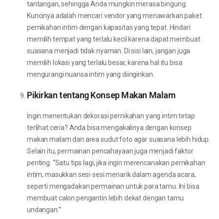
tantangan, sehingga Anda mungkin merasa bingung.
Kuncinya adalah mencari vendor yang menawarkan paket
pernikahan intim dengan kapasitas yang tepat. Hindari
memilih tempat yang terlalu kecil karena dapat membuat
suasana menjadi tidak nyaman. Di sisi lain, jangan juga
memilih lokasi yang terlalu besar, karena hal itu bisa
mengurangi nuansa intim yang diinginkan.
Pikirkan tentang Konsep Makan Malam
Ingin menentukan dekorasi pernikahan yang intim tetap
terlihat ceria? Anda bisa mengakalinya dengan konsep
makan malam dan area sudut foto agar suasana lebih hidup.
Selain itu, permainan pencahayaan juga menjadi faktor
penting. “Satu tips lagi, jika ingin merencanakan pernikahan
intim, masukkan sesi-sesi menarik dalam agenda acara,
seperti mengadakan permainan untuk para tamu. Ini bisa
membuat calon pengantin lebih dekat dengan tamu
undangan.”