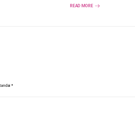
READ MORE
itandai
*