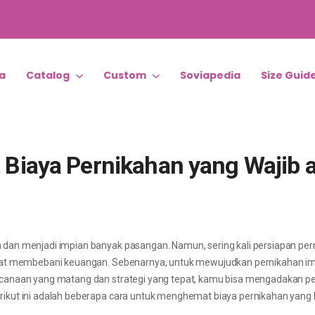
a
Catalog
Custom
Soviapedia
Size Guid
Biaya Pernikahan yang Wajib 
dan menjadi impian banyak pasangan. Namun, sering kali persiapan per
apat membebani keuangan. Sebenarnya, untuk mewujudkan pernikahan im
ncanaan yang matang dan strategi yang tepat, kamu bisa mengadakan p
ikut ini adalah beberapa cara untuk menghemat biaya pernikahan yang