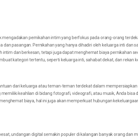
mengadakan pernikahan intim yang berfokus pada orang-orang terdek
dan pasangan. Pernikahan yang hanya dihadiri oleh keluarga inti dan s
h intim dan berkesan, tetapi juga dapat menghemat biaya pernikahan se
at kategori tertentu, seperti keluarga inti, sahabat dekat, dan rekan ke
 bantuan dari keluarga atau teman-teman terdekat dalam mempersiapkan
 memiliki keahlian di bidang fotografi, videografi, atau musik, Anda bisa
 menghemat biaya, hal ini juga akan memperkuat hubungan kekeluargaa
sat, undangan digital semakin populer di kalangan banyak orang dan m