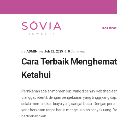
Berand
ADMIN
Juli 28, 2025
0
Comment
Cara Terbaik Menghemat 
Ketahui
Pernikahan adalah momen suci yang dipenuhi kebahagiaan 
dianggap identik dengan pengeluaran yang tinggi yang d
selalu memerlukan biaya yang sangat besar. Dengan pere
yang berkesan tanpa harus mengeluarkan banyak uang. Ber
pertimbangkan.