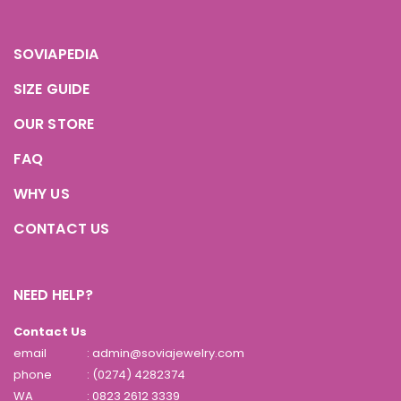
SOVIAPEDIA
SIZE GUIDE
OUR STORE
FAQ
WHY US
CONTACT US
NEED HELP?
Contact Us
email
: admin@soviajewelry.com
phone
: (0274) 4282374
WA
:
0823 2612 3339