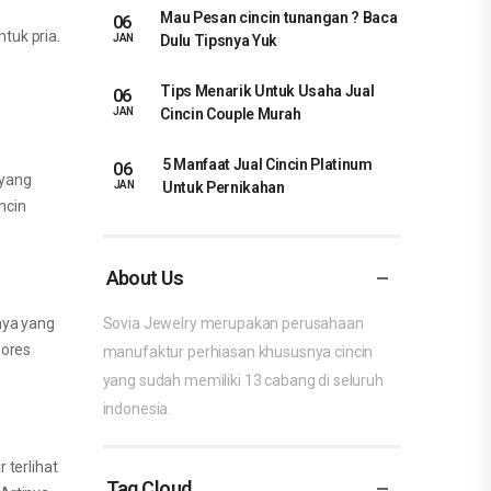
Mau Pesan cincin tunangan ? Baca
06
tuk pria.
Dulu Tipsnya Yuk
JAN
Tips Menarik Untuk Usaha Jual
06
Cincin Couple Murah
JAN
5 Manfaat Jual Cincin Platinum
06
 yang
Untuk Pernikahan
JAN
ncin
About Us
nya yang
Sovia Jewelry merupakan perusahaan
gores
manufaktur perhiasan khususnya cincin
yang sudah memiliki 13 cabang di seluruh
indonesia.
terlihat
Tag Cloud