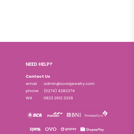
NEED HELP?
Contact Us
email
: admin@soviajewelry.com
phone
: (0274) 4282374
WA
:
0823 2612 3339