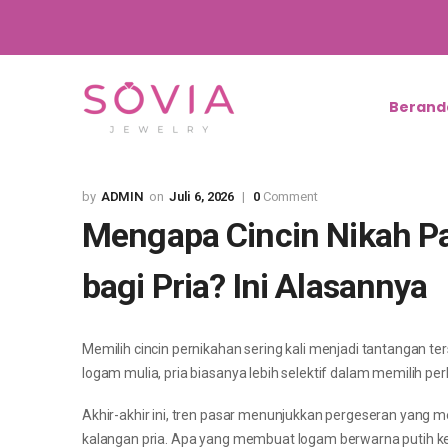
Berand
ADMIN
Juli 6, 2026
0
Comment
Mengapa Cincin Nikah Pa
bagi Pria? Ini Alasannya
Memilih cincin pernikahan sering kali menjadi tantangan te
logam mulia, pria biasanya lebih selektif dalam memilih p
Akhir-akhir ini, tren pasar menunjukkan pergeseran yang men
kalangan pria. Apa yang membuat logam berwarna putih kep