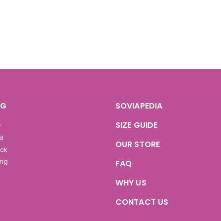
OG
SOVIAPEDIA
SIZE GUIDE
r
al
OUR STORE
ock
ing
FAQ
WHY US
CONTACT US