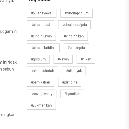
Artinya,
#bulansyawal
#cincingoldium
#cincinhalal
#cincinhalalpria
 Logam ini
#cincinKawin
#cincinnikah
#cincinplatidina
#cincinpria
#goldium
#kawin
#nikah
ini tidak
an sabun
#nikahituindah
#nikahyuk
#pernikahan
#platidina
#soviajewelry
#tipsnikah
#yukmenikah
andingkan