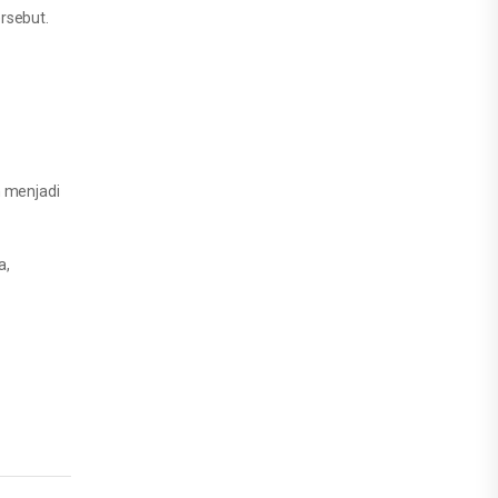
rsebut.
m menjadi
a,