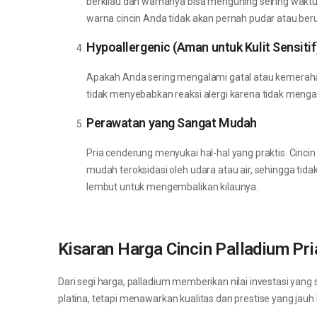
berkilau dan warnanya bisa menguning seiring waktu.
warna cincin Anda tidak akan pernah pudar atau be
Hypoallergenic (Aman untuk Kulit Sensitif
Apakah Anda sering mengalami gatal atau kemerahan
tidak menyebabkan reaksi alergi karena tidak mengand
Perawatan yang Sangat Mudah
Pria cenderung menyukai hal-hal yang praktis. Cinc
mudah teroksidasi oleh udara atau air, sehingga ti
lembut untuk mengembalikan kilaunya.
Kisaran Harga Cincin Palladium Pri
Dari segi harga, palladium memberikan nilai investasi yang 
platina, tetapi menawarkan kualitas dan prestise yang jauh 