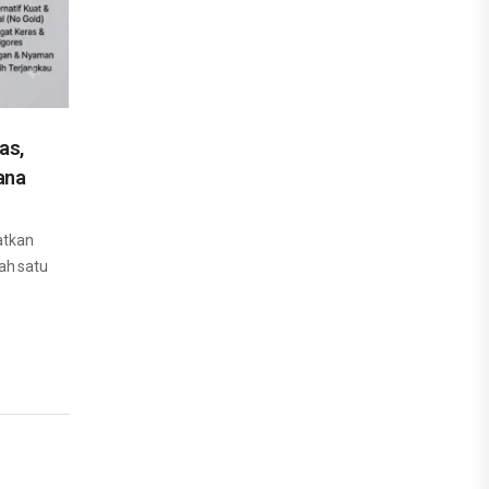
as,
ana
atkan
ah satu