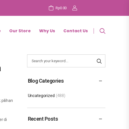
Rp0.00
e
Our Store
Why Us
Contact Us
a
Blog Categories
Uncategorized
(488)
 pilihan
Recent Posts
r di