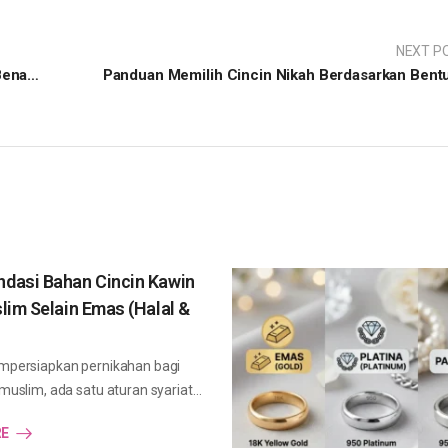
NEXT P
Mitos atau Fakta: Apakah Cincin Nikah Benar-Benar Tidak Boleh Dilepas?
dasi Bahan Cincin Kawin
lim Selain Emas (Halal &
persiapkan pernikahan bagi
uslim, ada satu aturan syariat…
RE