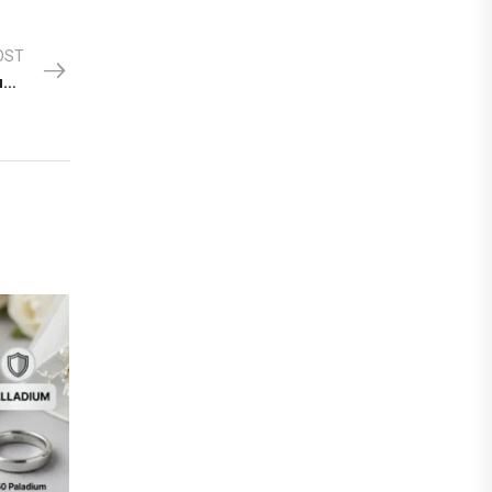
OST
Panduan Memilih Cincin Nikah Berdasarkan Bentuk Jari dan Kepribadian