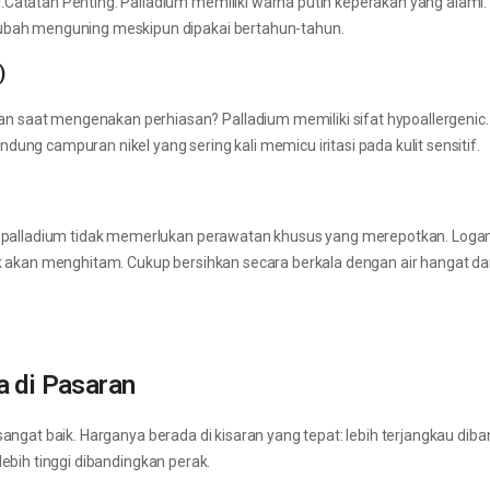
Catatan Penting: Palladium memiliki warna putih keperakan yang alami. 
rubah menguning meskipun dipakai bertahun-tahun.
)
 saat mengenakan perhiasan? Palladium memiliki sifat hypoallergenic.
ung campuran nikel yang sering kali memicu iritasi pada kulit sensitif.
in palladium tidak memerlukan perawatan khusus yang merepotkan. Logam 
dak akan menghitam. Cukup bersihkan secara berkala dengan air hangat d
a di Pasaran
sangat baik. Harganya berada di kisaran yang tepat: lebih terjangkau dib
lebih tinggi dibandingkan perak.