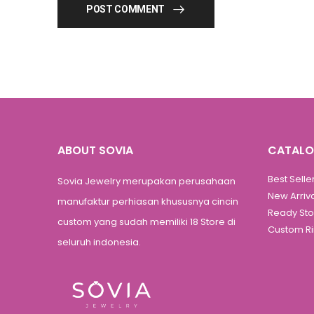
POST COMMENT
ABOUT SOVIA
CATAL
Best Selle
Sovia Jewelry merupakan perusahaan
New Arriv
manufaktur perhiasan khususnya cincin
Ready St
custom yang sudah memiliki 18 Store di
Custom R
seluruh indonesia.