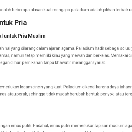
adalah beberapa alasan kuat mengapa palladium adalah pilihan terbaik un
ntuk Pria
l untuk Pria Muslim
 hal yang dilarang dalam ajaran agama. Palladium hadir sebagai solusi
r emas, namun tetap memiliki kilau yang mewah dan berkelas. Memakai ci
gan di hari pernikahan tanpa khawatir melanggar syariat.
 memerlukan logam cincin yang kuat. Palladium dikenal karena daya tahan
 emas atau perak, sehingga tidak mudah berubah bentuk, penyok, atau ter
gan emas putih. Padahal, emas putih memerlukan lapisan rhodium agar 