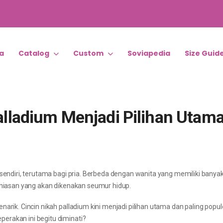
a
Catalog
Custom
Soviapedia
Size Guid
lladium Menjadi Pilihan Utam
rsendiri, terutama bagi pria. Berbeda dengan wanita yang memiliki banyak
erhiasan yang akan dikenakan seumur hidup.
arik. Cincin nikah palladium kini menjadi pilihan utama dan paling popule
erakan ini begitu diminati?