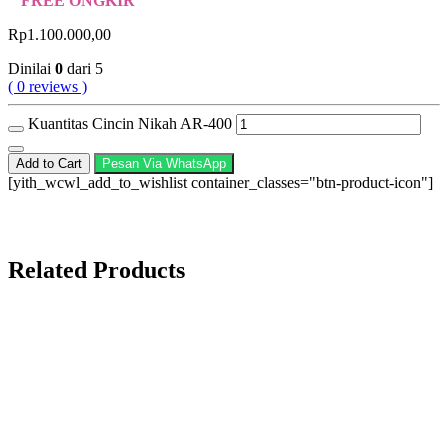
" FREE ONGKIR "
Rp
1.100.000,00
Dinilai
0
dari 5
( 0 reviews )
Kuantitas Cincin Nikah AR-400
Add to Cart
Pesan Via WhatsApp
[yith_wcwl_add_to_wishlist container_classes="btn-product-icon"]
Related Products