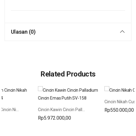
Ulasan (0)
Related Products
Cincin Nikah Cu
Cincin Custom Cincin Nikah Tunangan SC-34
Cincin Kawin Cincin Palladium Cincin Emas Putih SV-158
Rp
550.000,00
0
Rp
5.972.000,00