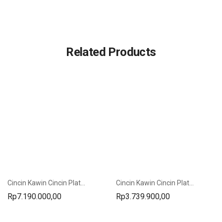
Related Products
Cincin Kawin Cincin Platinum Cincin Emas Kuning SV-147
Cincin Kawin Cincin Platinum SV-201
Rp
7.190.000,00
Rp
3.739.900,00