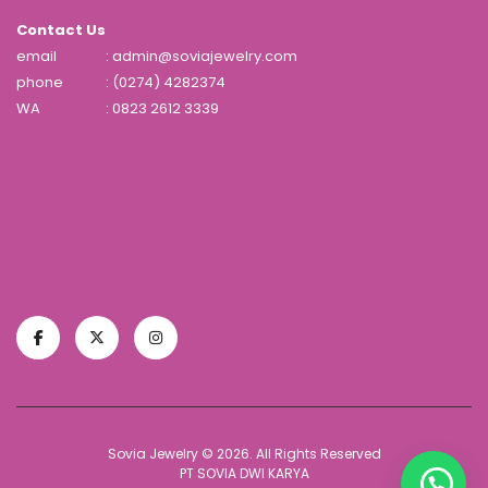
Contact Us
email
: admin@soviajewelry.com
phone
: (0274) 4282374
WA
:
0823 2612 3339
Sovia Jewelry © 2026. All Rights Reserved
PT SOVIA DWI KARYA