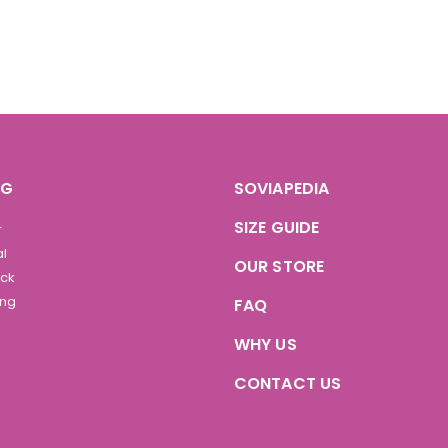
OG
SOVIAPEDIA
SIZE GUIDE
r
al
OUR STORE
ock
ing
FAQ
WHY US
CONTACT US