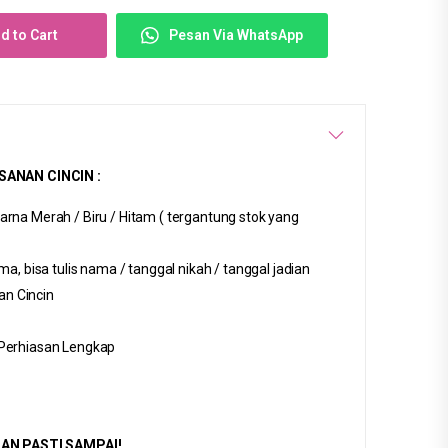
d to Cart
Pesan Via WhatsApp
ANAN CINCIN :
arna Merah / Biru / Hitam ( tergantung stok yang
ama, bisa tulis nama / tanggal nikah / tanggal jadian
n Cincin
 Perhiasan Lengkap
AN PASTI SAMPAI!