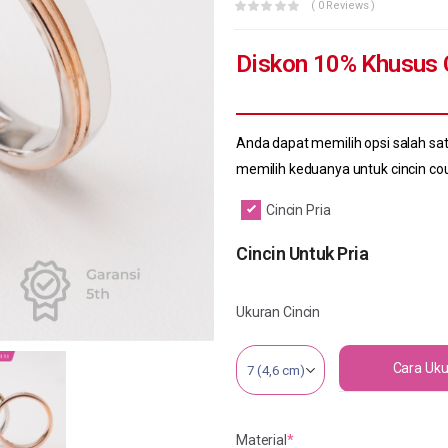
( 0 Reviews )
Diskon 10% Khusus 
Anda dapat memilih opsi salah satu
memilih keduanya untuk cincin co
Cincin Pria
Cincin Untuk Pria
Ukuran Cincin
Cara Uku
Material
*