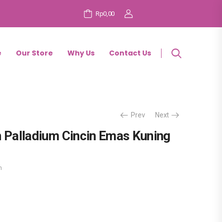
Rp
0,00
e
Our Store
Why Us
Contact Us
Prev
Next
n Palladium Cincin Emas Kuning
m