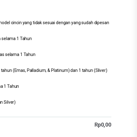
model cincin yang tidak sesuai dengan yang sudah dipesan
an selama 1 Tahun
epas selama 1 Tahun
ahun (Emas, Palladium, & Platinum) dan 1 tahun (Sliver)
ma 1 Tahun
n Silver)
Rp
0,00