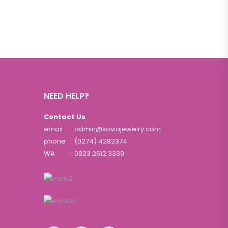
NEED HELP?
Contact Us
email
: admin@soviajewelry.com
phone
: (0274) 4282374
WA
:
0823 2612 3339