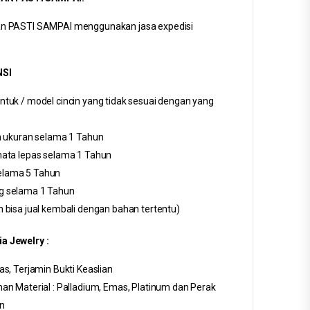
man PASTI SAMPAI menggunakan jasa expedisi
SI
ntuk / model cincin yang tidak sesuai dengan yang
ah ukuran selama 1 Tahun
mata lepas selama 1 Tahun
elama 5 Tahun
g selama 1 Tahun
 bisa jual kembali dengan bahan tertentu)
a Jewelry :
as, Terjamin Bukti Keaslian
an Material : Palladium, Emas, Platinum dan Perak
n