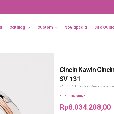
a
Catalog
Custom
Soviapedia
Size Guid
Cincin Kawin Cinci
SV-131
KATEGORI:
Emas
,
New Arrival
,
Palladiu
" FREE ONGKIR "
Rp
8.034.208,00