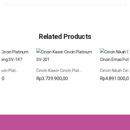
Related Products
Cincin Kawin Cincin Platinum Cincin Emas Kuning SV-147
Cincin Kawin Cincin Platinum SV-201
00
Rp
3.739.900,00
Rp
4.891.000,0