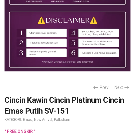
Prev
Next
Cincin Kawin Cincin Platinum Cincin
Emas Putih SV-151
KATEGORI:
Emas
,
New Arrival
,
Palladium
" FREE ONGKIR "