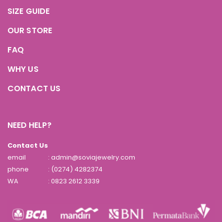
SIZE GUIDE
OUR STORE
FAQ
WHY US
CONTACT US
NEED HELP?
Contact Us
email
: admin@soviajewelry.com
phone
: (0274) 4282374
WA
:
0823 2612 3339