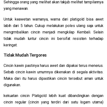
Sehingga orang yang melihat akan takjub melihat tampilannya
yang menawan.
Untuk keawetan warnanya, warna dari platigold bisa awet
labih dari 5 tahun. Cukup melakukan poles ulang saja untuk
mengrmbalikan cincin menjadi mengkilap Kembali. Selain
tidak mudah luntur cincin ini bersifat resisten terhadap
keringat.
Tidak Mudah Tergores
Cincin kawin pastinya harus awet dan dipakai terus menerus.
Sebab cincin kawin umumnya dikenakan di segala aktivitas.
Maka dari itu harus dipastikan cincin tersebut aman untuk
digunakan.
kekuatan cincin Platigold lebih kuat dibandingkan dengan
cincin regular (cincin yang terdiri dari satu logam utama)