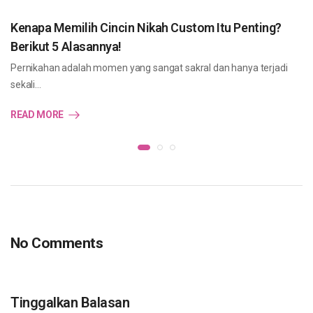
Kenapa Memilih Cincin Nikah Custom Itu Penting?
Berikut 5 Alasannya!
Pernikahan adalah momen yang sangat sakral dan hanya terjadi
sekali…
READ MORE
No Comments
Tinggalkan Balasan