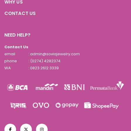
WHY US
CONTACT US
NEED HELP?
Contact Us
email
: admin@soviajewelry.com
phone
: (0274) 4282374
WA
:
0823 2612 3339