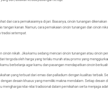
hat dari cara pemakaiannya di jari. Biasanya, cincin tunangan dikenakan d
manis tangan kanan. Namun, cara pemakaian cincin tunangan dan cincin nik
 tradisi setempat.
 cincin nikah. Jika kamu sedang mencari cincin tunangan atau cincin pe
dari tergoda oleh harga yang terlalu murah atau promo yang menggiurka
amu berbelanja agar kamu dan pasangan mendapatkan cincin berkualita
kahan yang terbuat dari emas dan palladium dengan kualitas terbaik. Se
n dengan desain khusus yang memiliki makna mendalam. Setiap desain d
menghargai nilai-nilai tradisional dalam pernikahan serta menjaga adat 