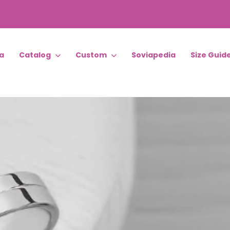
a
Catalog
Custom
Soviapedia
Size Guid