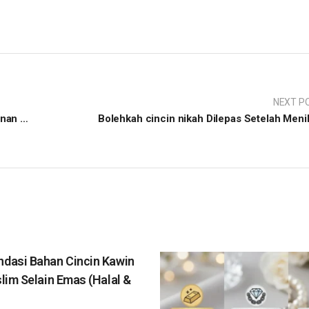
NEXT P
Letak Cincin Nikah Perempuan, Dijari Manis Kanan atau Kiri
Bolehkah cincin nikah Dilepas Setelah Meni
dasi Bahan Cincin Kawin
lim Selain Emas (Halal &