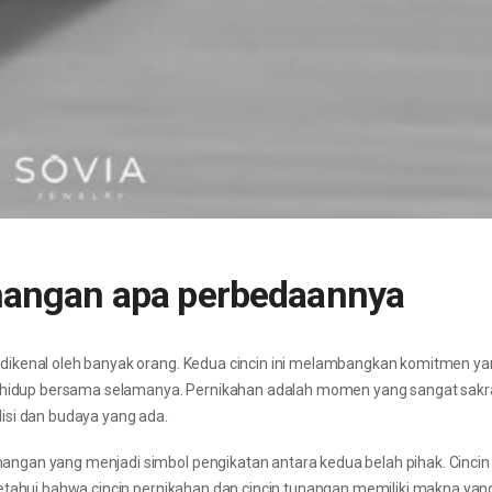
tunangan apa perbedaannya
dikenal oleh banyak orang. Kedua cincin ini melambangkan komitmen ya
i hidup bersama selamanya. Pernikahan adalah momen yang sangat sakral
isi dan budaya yang ada.
ngan yang menjadi simbol pengikatan antara kedua belah pihak. Cincin
ketahui bahwa cincin pernikahan dan cincin tunangan memiliki makna yan