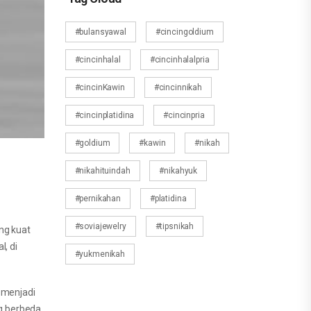
#bulansyawal
#cincingoldium
#cincinhalal
#cincinhalalpria
#cincinKawin
#cincinnikah
#cincinplatidina
#cincinpria
#goldium
#kawin
#nikah
#nikahituindah
#nikahyuk
#pernikahan
#platidina
#soviajewelry
#tipsnikah
ng kuat
, di
#yukmenikah
 menjadi
g berbeda.