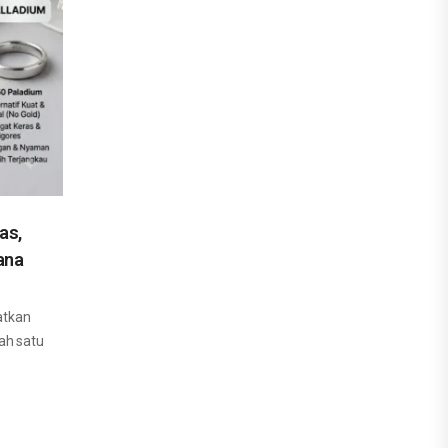
as,
ana
atkan
ah satu