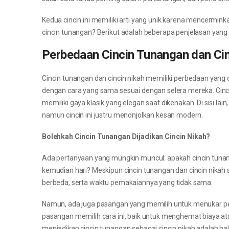
Kedua cincin ini memiliki arti yang unik karena mencermink
cincin tunangan? Berikut adalah beberapa penjelasan yang 
Perbedaan Cincin Tunangan dan Cin
Cincin tunangan dan cincin nikah memiliki perbedaan ya
dengan cara yang sama sesuai dengan selera mereka. Cinc
memiliki gaya klasik yang elegan saat dikenakan. Di sisi lai
namun cincin ini justru menonjolkan kesan modern.
Bolehkah Cincin Tunangan Dijadikan Cincin Nikah?
Ada pertanyaan yang mungkin muncul: apakah cincin tunang
kemudian hari? Meskipun cincin tunangan dan cincin nik
berbeda, serta waktu pemakaiannya yang tidak sama.
Namun, ada juga pasangan yang memilih untuk menukar pera
pasangan memilih cara ini, baik untuk menghemat biaya at
menjadikan cincin tunangan sebagai cincin nikah adalah ha