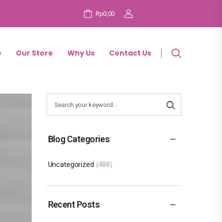
Rp
0,00
e
Our Store
Why Us
Contact Us
Blog Categories
Uncategorized
(488)
Recent Posts