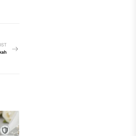
OST
kah