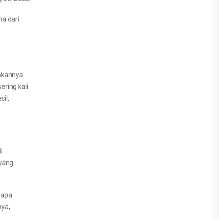
na dari
nakannya
ring kali
cil,
i
 yang
rapa
nya,