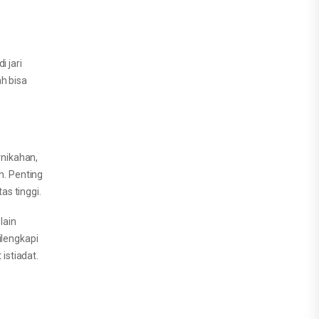
i jari
ah bisa
rnikahan,
n. Penting
s tinggi.
lain
ilengkapi
istiadat.