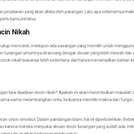
an perjalanan yang akan dilalui oleh pasangan. Lalu, apa sebenarnya mak
perlu kamu ketahui.
cin Nikah
ng cukup mencolok, meskipun ada pasangan yang memilih untuk menggu
in tunangan umumnya dirancang dengan desain yang lebih mewah dan se
n, cincin nikah biasanya lebih sederhana dan hanya menampilkan berlian ke
an bisa dijadikan cincin nikah? Apakah ini akan menimbulkan masalah d
ah sama-sama melambangkan cinta, keduanya memiliki makna dan fungsi
n cincin tersebut. Dalam pandangan Islam, hal ini diperbolehkan. Bebe
au karena mereka menyukai desain cincin tunangan yang sudah ada. Inti
l yang sah, asalkan kedua pasangan setuju.