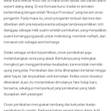
Mesir kuno sekitar 4000 SM, di mana cincin dibuat dari bahan alami
seperti alang-alang. Di era Romawi kuno, tradisi ini semakin
berkembang dengan istilah “Anulus Pronubus” yang berarti cincin
pengantin. Pada masa itu, cincin pengantin terbuat dari besi dan
diberikan oleh pria kepada wanita sebagai tanda kepemilikan. Istri
dianggap sebagai milik suami setelah pernikahan, yang menjadikan
suami bertanggung jawab untuk melindungi, memberi nafkah, dan
merawat istri sebagai aset berharga.
Selain sebagai simbol kepemilikan, cincin pernikahan juga
melambangkan cinta yang abadi. Bentuknya yang melingkar
mengikuti jari menggambarkan keabadian, karena tidak memiliki
ujung yang jelas. Pernikahan dan cinta diharapkan bertahan hingga
akhir hayat, tak terpisahkan oleh kematian. Ketika cincin tersebut
dikenakan di jari, itu menandakan dimulainya fase hidup baru
bersama, sekaligus memperkuat janji pernikahan yang telah
diucapkan oleh pasangan.
Cincin pernikahan merupakan lambang dari kekuatan ikatan
pernikahan itu sendiri. Berbagai bahan seperti alang-alang, kulit,