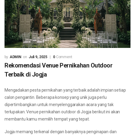
ADMIN
Juli 9, 2025
0
Comment
Rekomendasi Venue Pernikahan Outdoor
Terbaik di Jogja
Mengadakan pesta pernikahan yang terbaik adalah impian setiap
calon pengantin. Beberapa konsep yang unik juga perlu
dipertimbangkan untuk menyelenggarakan acara yang tak
terlupakan. Venue pernikahan outdoor di Jogja berikut ini akan
membantu kamu memilih tempat yang tepat.
Jogja memang terkenal dengan banyaknya penginapan dan