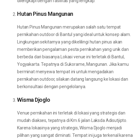
dilengkapi dengan fasilitas yang lengkap.
Hutan Pinus Mangunan
Hutan Pinus Mangunan merupakan salah satu tempat
pernikahan outdoor di Bantul yang ideal untuk konsep alam.
Lingkungan sekitarnya yang dikelilingi hutan pinus akan
memberikan pengalaman pesta pernikahan yang unik dan
berbeda dari biasanya.Lokasi venue ini terletak di Bantul,
Yogyakarta. Tepatnya di Sukorame, Mangunan. Jika kamu
berminat menyewa tempat ini untuk mengadakan
pernikahan outdoor, silakan datang langsung ke lokasi dan
berkonsultasi dengan pengelolanya.
Wisma Djoglo
Venue pernikahan ini terletak di lokasi yang strategis dan
mudah diakses, tepatnya di Km.6 jalan Laksda Adisutjipto.
Karena lokasinya yang strategis, Wisma Djoglo menjadi
pilihan yang sangat diminati. Tempat ini juga terkenal karena