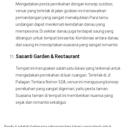
Mengadakan pesta pernikahan dengan konsep outdoor,
venue yang terletak di jalan godean ini menawarkan
pemandangan yang sangat menakjubkan.Para tamu
undangan dapat menikmati keindahan danau yang
mempesona. Di sekitar danau juga terdapat saung yang
dibangun untuk tempat bersantai. Kombinasi antara danau
dan saung ini menciptakan suasana yang sangat romantis.
Sasanti Garden & Restaurant
Tempat ini merupakan salah satu lokasi yang terkenal untuk
mengadakan pernikahan di luar ruangan. Terletak di Jl.
Palagan Tentara Nomor 52A, venue ini mengusung konsep
pernikahan yang sangat digemari, yaitu pesta taman.
Suasana taman di tempat ini memberikan nuansa yang
sejuk dan romantis sekaligus.
Berikut adalah beberapa rekomendasi lokasi yang ideal untuk