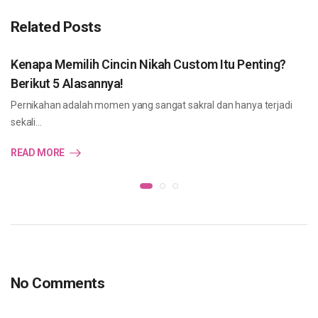
Related Posts
Kenapa Memilih Cincin Nikah Custom Itu Penting?
Berikut 5 Alasannya!
Pernikahan adalah momen yang sangat sakral dan hanya terjadi
sekali…
READ MORE
No Comments