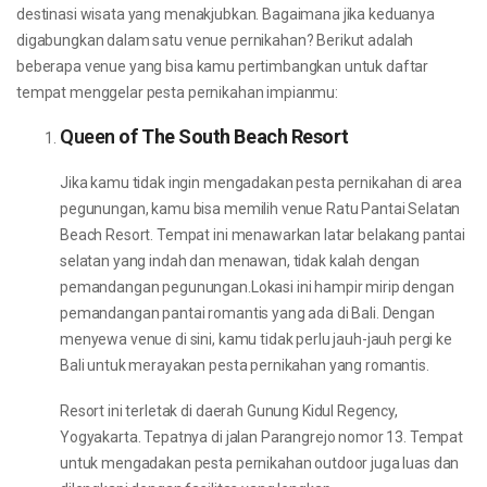
destinasi wisata yang menakjubkan. Bagaimana jika keduanya
digabungkan dalam satu venue pernikahan? Berikut adalah
beberapa venue yang bisa kamu pertimbangkan untuk daftar
tempat menggelar pesta pernikahan impianmu:
Queen
of The South Beach Resort
Jika kamu tidak ingin mengadakan pesta pernikahan di area
pegunungan, kamu bisa memilih venue Ratu Pantai Selatan
Beach Resort. Tempat ini menawarkan latar belakang pantai
selatan yang indah dan menawan, tidak kalah dengan
pemandangan pegunungan.Lokasi ini hampir mirip dengan
pemandangan pantai romantis yang ada di Bali. Dengan
menyewa venue di sini, kamu tidak perlu jauh-jauh pergi ke
Bali untuk merayakan pesta pernikahan yang romantis.
Resort ini terletak di daerah Gunung Kidul Regency,
Yogyakarta. Tepatnya di jalan Parangrejo nomor 13. Tempat
untuk mengadakan pesta pernikahan outdoor juga luas dan