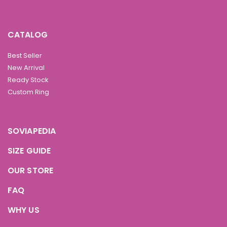
CATALOG
Best Seller
New Arrival
Ready Stock
Custom Ring
SOVIAPEDIA
SIZE GUIDE
OUR STORE
FAQ
WHY US