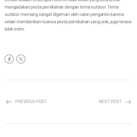
mengadakan pesta pernikahan dengan tema outdoor. Tema
outdoor memang sangat digemari oleh calon pengantin karena
selain memberikan nuansa pesta pernikahan yang unik, juga terasa
lebih intim.
PREVIOUS POST
NEXT POST