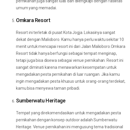
pernikahan juga sangat luas dan dilengkapi dengan fasilitas
umum yang memadai.
Omkara Resort
Resort ini terletak di pusat Kota Jogja. Lokasinya sangat
dekat dengan Malioboro. Kamu hanya perlu waktu sekitar 10
menit untuk mencapai resort ini dari Jalan Malioboro.Omkara
Resort tidak hanya berfungsi sebagai tempat menginap,
tetapi juga bisa disewa sebagai venue pernikahan. Resort ini
sangat diminati karena menawarkan kesempatan untuk
mengadakan pesta pernikahan di luar ruangan. Jika kamu
ingin mengadakan pesta khusus untuk orang-orang terdekat,
kamu bisa menyewa taman pribadi.
Sumberwatu Heritage
Tempat yang direkomendasikan untuk mengadakan pesta
pernikahan dengan konsep outdoor adalah Sumberwatu
Heritage. Venue pernikahan ini mengusung tema tradisional