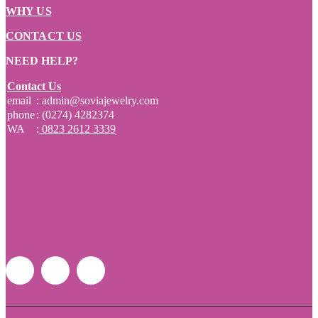
WHY US
CONTACT US
NEED HELP?
Contact Us
email
: admin@soviajewelry.com
phone
: (0274) 4282374
WA
:
0823 2612 3339