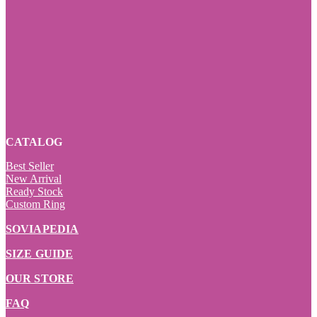
CATALOG
Best Seller
New Arrival
Ready Stock
Custom Ring
SOVIAPEDIA
SIZE GUIDE
OUR STORE
FAQ