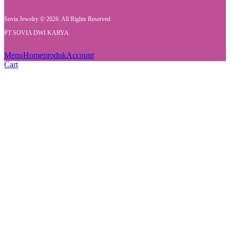
Sovia Jewelry © 2026. All Rights Reserved
PT SOVIA DWI KARYA
Menu
Home
produk
Account
Cart