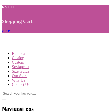
Rp0.00
Shopping Cart
close
Beranda
Catalog
Custom
Soviapedia
Size Guide
Our Store
Why Us
Contact Us
Navigasi pos